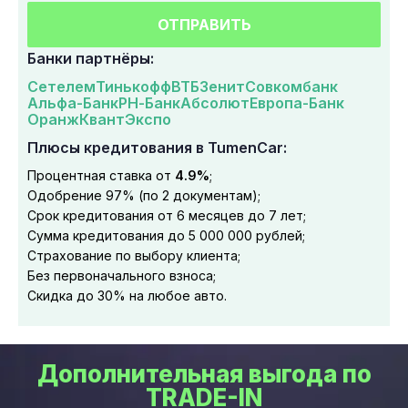
ОТПРАВИТЬ
Банки партнёры:
Сетелем
Тинькофф
ВТБ
Зенит
Совкомбанк
Альфа-Банк
РН-Банк
Абсолют
Европа-Банк
Оранж
Квант
Экспо
Плюсы кредитования в TumenCar:
Процентная ставка от
4.9%
;
Одобрение 97% (по 2 документам);
Срок кредитования от 6 месяцев до 7 лет;
Сумма кредитования до 5 000 000 рублей;
Страхование по выбору клиента;
Без первоначального взноса;
Скидка до 30% на любое авто.
Дополнительная выгода по
TRADE-IN